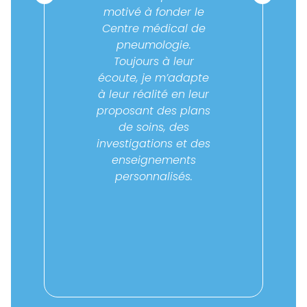
nt
motivé à fonder le
Centre médical de
t
pneumologie.
os
Toujours à leur
écoute, je m’adapte
ui
à leur réalité en leur
 de
proposant des plans
d
de soins, des
investigations et des
enseignements
personnalisés.