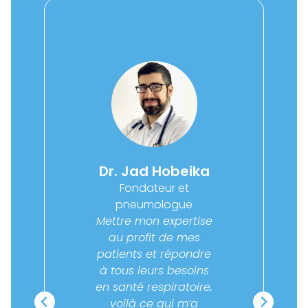
d
Dr. Jad Hobeika
Fondateur et
un
pneumologue
Di
la
Mettre mon expertise
es,
au profit de mes
R
a
patients et répondre
s
à tous leurs besoins
s.
en santé respiratoire,
va
i
voilà ce qui m’a