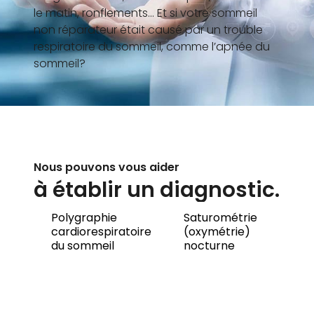
le matin, ronflements… Et si votre sommeil
non réparateur était causé par un trouble
respiratoire du sommeil, comme l’apnée du
sommeil?
Nous pouvons vous aider
à établir un diagnostic.
Polygraphie
Saturométrie
cardiorespiratoire
(oxymétrie)
du sommeil
nocturne